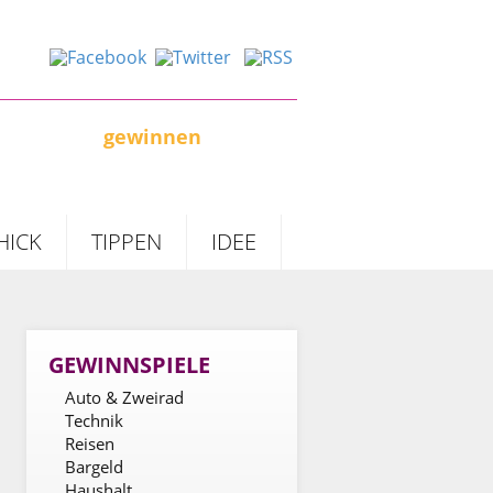
HICK
TIPPEN
IDEE
N MAGAZIN
GEWINNSPIELE
Auto & Zweirad
Technik
Reisen
Bargeld
Haushalt