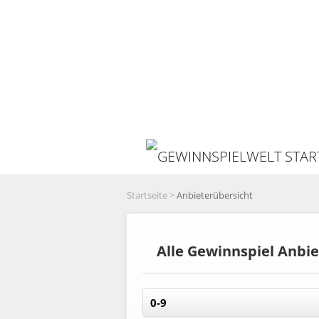
Startseite
>
Anbieterübersicht
Alle Gewinnspiel Anbie
0-9