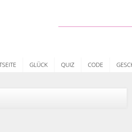
Ich will
GLÜCK
QUIZ
CODE
GESC
WI