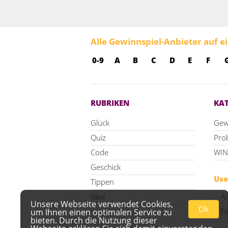
Alle Gewinnspiel-Anbieter auf e
0-9
A
B
C
D
E
F
RUBRIKEN
KA
Glück
Gew
Quiz
Pro
Code
WIN
Geschick
Use
Tippen
Idee
A
Unsere Webseite verwendet Cookies,
Ok
Ei
um Ihnen einen optimalen Service zu
bieten. Durch die Nutzung dieser