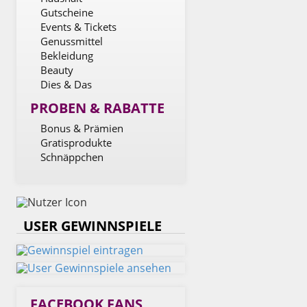
Gutscheine
Events & Tickets
Genussmittel
Bekleidung
Beauty
Dies & Das
PROBEN & RABATTE
Bonus & Prämien
Gratisprodukte
Schnäppchen
USER GEWINNSPIELE
FACEBOOK FANS