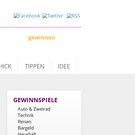
HICK
TIPPEN
IDEE
N MAGAZIN
GEWINNSPIELE
Auto & Zweirad
Technik
Reisen
Bargeld
Haushalt