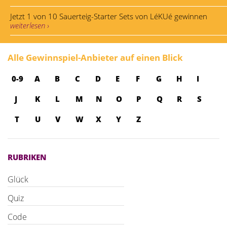
Jetzt 1 von 10 Sauerteig-Starter Sets von LéKUé gewinnen
weiterlesen ›
Alle Gewinnspiel-Anbieter auf einen Blick
0-9
A
B
C
D
E
F
G
H
I
J
K
L
M
N
O
P
Q
R
S
T
U
V
W
X
Y
Z
RUBRIKEN
Glück
Quiz
Code