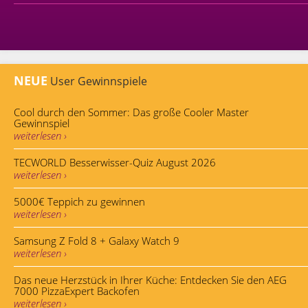
NEUE
User Gewinnspiele
Cool durch den Sommer: Das große Cooler Master
Gewinnspiel
weiterlesen ›
TECWORLD Besserwisser-Quiz August 2026
weiterlesen ›
5000€ Teppich zu gewinnen
weiterlesen ›
Samsung Z Fold 8 + Galaxy Watch 9
weiterlesen ›
Das neue Herzstück in Ihrer Küche: Entdecken Sie den AEG
7000 PizzaExpert Backofen
weiterlesen ›