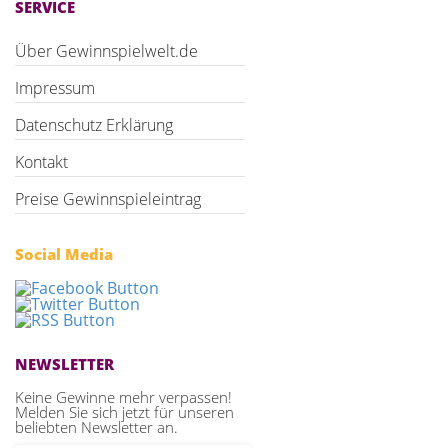
SERVICE
Über Gewinnspielwelt.de
Impressum
Datenschutz Erklärung
Kontakt
Preise Gewinnspieleintrag
Social Media
NEWSLETTER
Keine Gewinne mehr verpassen!
Melden Sie sich jetzt für unseren
beliebten Newsletter an.