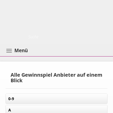
Toggle
Menü
navigation
Alle Gewinnspiel Anbieter auf einem
Blick
0-9
A