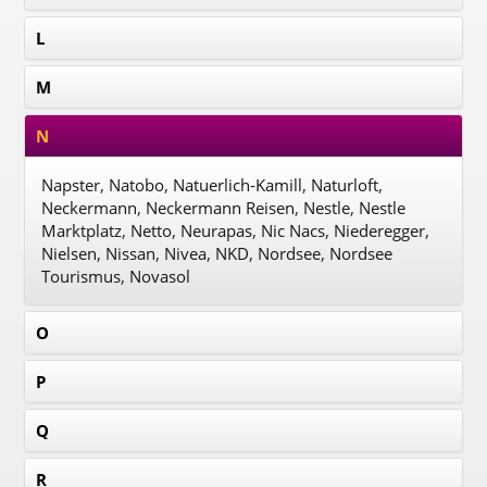
L
M
N
,
,
,
,
Napster
Natobo
Natuerlich-Kamill
Naturloft
,
,
,
Neckermann
Neckermann Reisen
Nestle
Nestle
,
,
,
,
,
Marktplatz
Netto
Neurapas
Nic Nacs
Niederegger
,
,
,
,
,
Nielsen
Nissan
Nivea
NKD
Nordsee
Nordsee
,
Tourismus
Novasol
O
P
Q
R