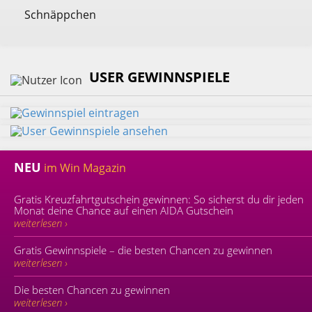
Schnäppchen
USER GEWINNSPIELE
NEU
im Win Magazin
Gratis Kreuzfahrtgutschein gewinnen: So sicherst du dir jeden
Monat deine Chance auf einen AIDA Gutschein
weiterlesen ›
Gratis Gewinnspiele – die besten Chancen zu gewinnen
weiterlesen ›
Die besten Chancen zu gewinnen
weiterlesen ›