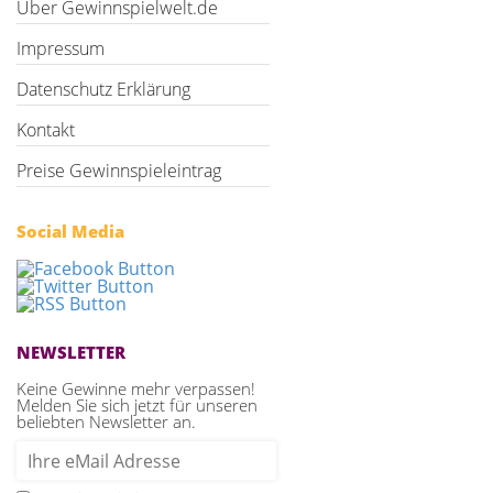
Über Gewinnspielwelt.de
Impressum
Datenschutz Erklärung
Kontakt
Preise Gewinnspieleintrag
Social Media
NEWSLETTER
Keine Gewinne mehr verpassen!
Melden Sie sich jetzt für unseren
beliebten Newsletter an.