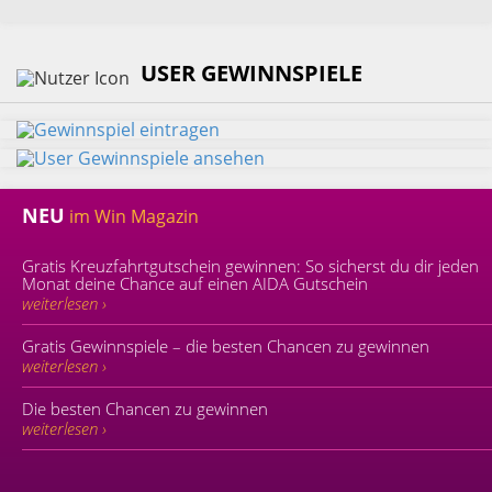
USER GEWINNSPIELE
NEU
im Win Magazin
Gratis Kreuzfahrtgutschein gewinnen: So sicherst du dir jeden
Monat deine Chance auf einen AIDA Gutschein
weiterlesen ›
Gratis Gewinnspiele – die besten Chancen zu gewinnen
weiterlesen ›
Die besten Chancen zu gewinnen
weiterlesen ›