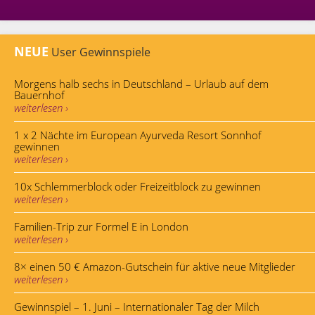
NEUE
User Gewinnspiele
Morgens halb sechs in Deutschland – Urlaub auf dem
Bauernhof
weiterlesen ›
1 x 2 Nächte im European Ayurveda Resort Sonnhof
gewinnen
weiterlesen ›
10x Schlemmerblock oder Freizeitblock zu gewinnen
weiterlesen ›
Familien-Trip zur Formel E in London
weiterlesen ›
8× einen 50 € Amazon-Gutschein für aktive neue Mitglieder
weiterlesen ›
Gewinnspiel – 1. Juni – Internationaler Tag der Milch