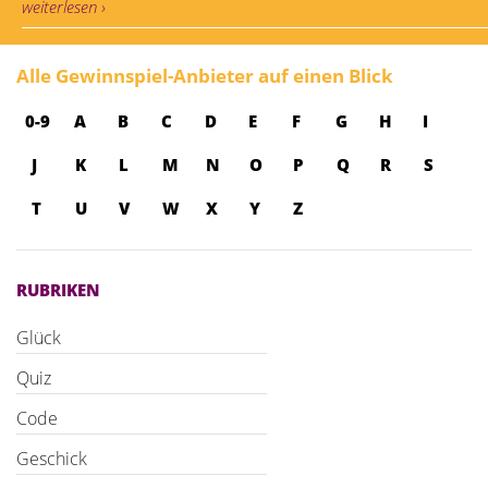
weiterlesen ›
Alle Gewinnspiel-Anbieter auf einen Blick
0-9
A
B
C
D
E
F
G
H
I
J
K
L
M
N
O
P
Q
R
S
T
U
V
W
X
Y
Z
RUBRIKEN
Glück
Quiz
Code
Geschick