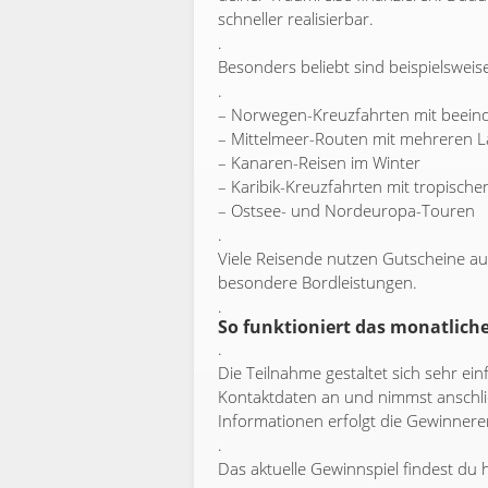
schneller realisierbar.
.
Besonders beliebt sind beispielsweis
.
– Norwegen-Kreuzfahrten mit beein
– Mittelmeer-Routen mit mehreren 
– Kanaren-Reisen im Winter
– Karibik-Kreuzfahrten mit tropischem
– Ostsee- und Nordeuropa-Touren
.
Viele Reisende nutzen Gutscheine a
besondere Bordleistungen.
.
So funktioniert das monatlich
.
Die Teilnahme gestaltet sich sehr ei
Kontaktdaten an und nimmst anschlie
Informationen erfolgt die Gewinnerer
.
Das aktuelle Gewinnspiel findest du h