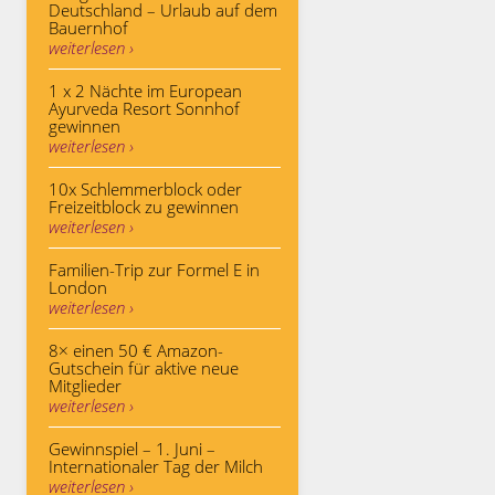
Deutschland – Urlaub auf dem
Bauernhof
weiterlesen ›
1 x 2 Nächte im European
Ayurveda Resort Sonnhof
gewinnen
weiterlesen ›
10x Schlemmerblock oder
Freizeitblock zu gewinnen
weiterlesen ›
Familien-Trip zur Formel E in
London
weiterlesen ›
8× einen 50 € Amazon-
Gutschein für aktive neue
Mitglieder
weiterlesen ›
Gewinnspiel – 1. Juni –
Internationaler Tag der Milch
weiterlesen ›