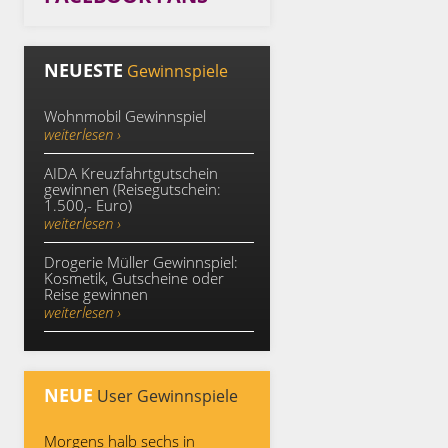
NEUESTE
Gewinnspiele
Wohnmobil Gewinnspiel
weiterlesen ›
AIDA Kreuzfahrtgutschein
gewinnen (Reisegutschein:
1.500,- Euro)
weiterlesen ›
Drogerie Müller Gewinnspiel:
Kosmetik, Gutscheine oder
Reise gewinnen
weiterlesen ›
NEUE
User Gewinnspiele
Morgens halb sechs in