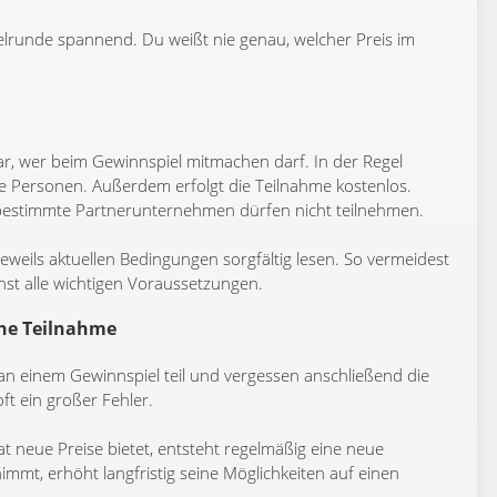
lrunde spannend. Du weißt nie genau, welcher Preis im
r, wer beim Gewinnspiel mitmachen darf. In der Regel
ige Personen. Außerdem erfolgt die Teilnahme kostenlos.
 bestimmte Partnerunternehmen dürfen nicht teilnehmen.
jeweils aktuellen Bedingungen sorgfältig lesen. So vermeidest
st alle wichtigen Voraussetzungen.
che Teilnahme
n einem Gewinnspiel teil und vergessen anschließend die
ft ein großer Fehler.
 neue Preise bietet, entsteht regelmäßig eine neue
mmt, erhöht langfristig seine Möglichkeiten auf einen