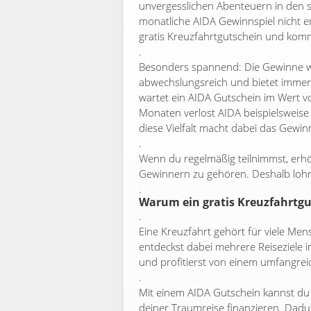
unvergesslichen Abenteuern in den s
monatliche AIDA Gewinnspiel nicht en
gratis Kreuzfahrtgutschein und kom
.
Besonders spannend: Die Gewinne w
abwechslungsreich und bietet immer 
wartet ein AIDA Gutschein im Wert v
Monaten verlost AIDA beispielsweise
diese Vielfalt macht dabei das Gewin
.
Wenn du regelmäßig teilnimmst, erhö
Gewinnern zu gehören. Deshalb lohnt s
.
Warum ein gratis Kreuzfahrtgut
.
Eine Kreuzfahrt gehört für viele M
entdeckst dabei mehrere Reiseziele i
und profitierst von einem umfangre
.
Mit einem AIDA Gutschein kannst du 
deiner Traumreise finanzieren. Dadur