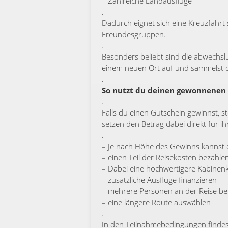
– Zahlreiche Landausflüge
.
Dadurch eignet sich eine Kreuzfahrt 
Freundesgruppen.
.
Besonders beliebt sind die abwechs
einem neuen Ort auf und sammelst da
.
So nutzt du deinen gewonnenen
.
Falls du einen Gutschein gewinnst, s
setzen den Betrag dabei direkt für ih
.
– Je nach Höhe des Gewinns kannst 
– einen Teil der Reisekosten bezahle
– Dabei eine hochwertigere Kabinen
– zusätzliche Ausflüge finanzieren
– mehrere Personen an der Reise bet
– eine längere Route auswählen
.
In den Teilnahmebedingungen findes