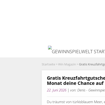
Startseite
> Win Magazin >
Gratis Kreuzfahrtg
Gratis Kreuzfahrtgutsche
Monat deine Chance auf 
22. Juni 2026
| von: Denis - Gewinnspie
Du träumst von türkisblauem Meer,