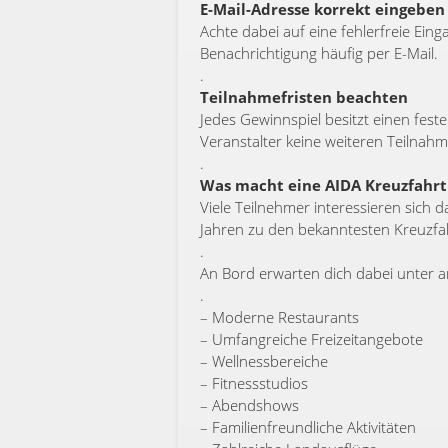
E-Mail-Adresse korrekt eingeben
Achte dabei auf eine fehlerfreie Eing
Benachrichtigung häufig per E-Mail.
.
Teilnahmefristen beachten
Jedes Gewinnspiel besitzt einen fest
Veranstalter keine weiteren Teilnah
.
Was macht eine AIDA Kreuzfahrt
Viele Teilnehmer interessieren sich d
Jahren zu den bekanntesten Kreuzf
.
An Bord erwarten dich dabei unter 
.
– Moderne Restaurants
– Umfangreiche Freizeitangebote
– Wellnessbereiche
– Fitnessstudios
– Abendshows
– Familienfreundliche Aktivitäten