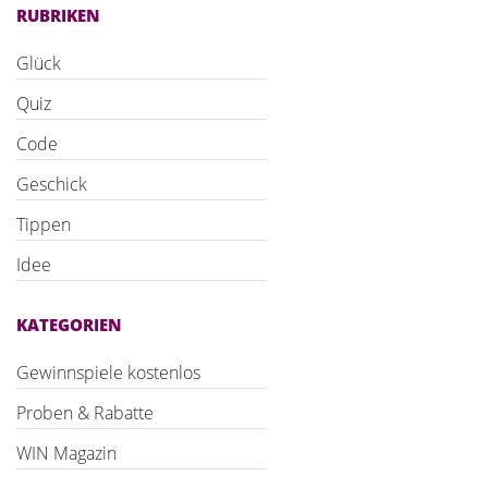
RUBRIKEN
Glück
Quiz
Code
Geschick
Tippen
Idee
KATEGORIEN
Gewinnspiele kostenlos
Proben & Rabatte
WIN Magazin