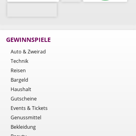
GEWINNSPIELE
Auto & Zweirad
Technik
Reisen
Bargeld
Haushalt
Gutscheine
Events & Tickets
Genussmittel
Bekleidung