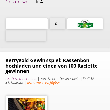
Gesamtwert:
k.A.
2
Kerrygold Gewinnspiel: Kassenbon
hochladen und einen von 100 Raclette
gewinnen
28. November 2025
| von: Denis - Gewinnspiele |
läuft bis
31.12.2025 |
nicht mehr verfügbar