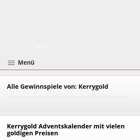
Toggle
Menü
navigation
Alle Gewinnspiele von: Kerrygold
Kerrygold Adventskalender mit vielen
goldigen Preisen