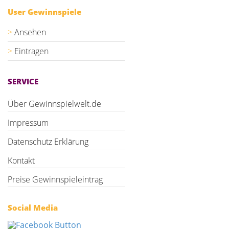
User Gewinnspiele
Ansehen
Eintragen
SERVICE
Über Gewinnspielwelt.de
Impressum
Datenschutz Erklärung
Kontakt
Preise Gewinnspieleintrag
Social Media