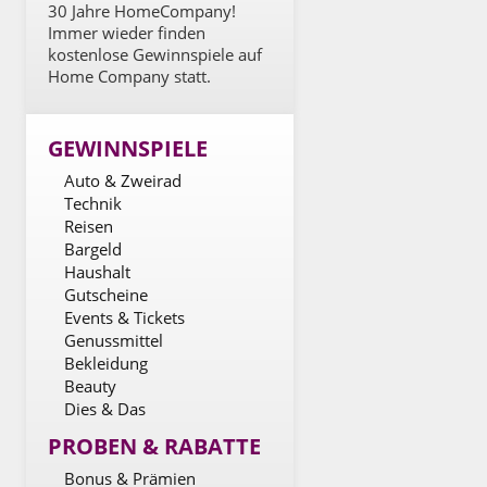
30 Jahre HomeCompany!
Immer wieder finden
kostenlose Gewinnspiele auf
Home Company statt.
GEWINNSPIELE
Auto & Zweirad
Technik
Reisen
Bargeld
Haushalt
Gutscheine
Events & Tickets
Genussmittel
Bekleidung
Beauty
Dies & Das
PROBEN & RABATTE
Bonus & Prämien