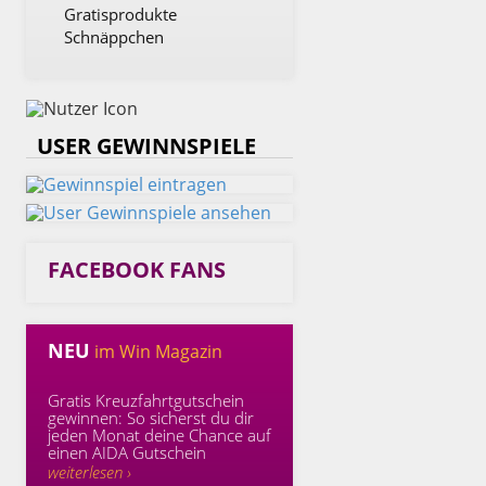
Gratisprodukte
Schnäppchen
USER GEWINNSPIELE
FACEBOOK FANS
NEU
im Win Magazin
Gratis Kreuzfahrtgutschein
gewinnen: So sicherst du dir
jeden Monat deine Chance auf
einen AIDA Gutschein
weiterlesen ›