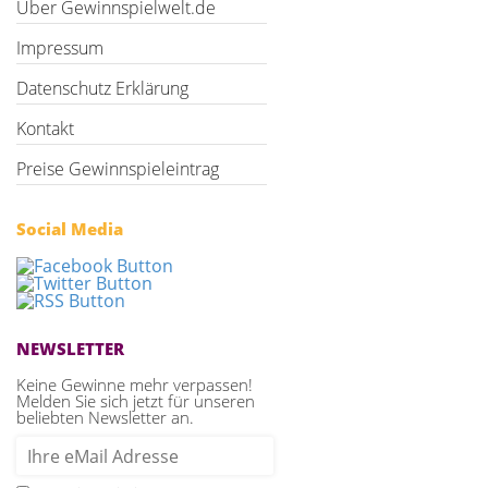
Über Gewinnspielwelt.de
Impressum
Datenschutz Erklärung
Kontakt
Preise Gewinnspieleintrag
Social Media
NEWSLETTER
Keine Gewinne mehr verpassen!
Melden Sie sich jetzt für unseren
beliebten Newsletter an.