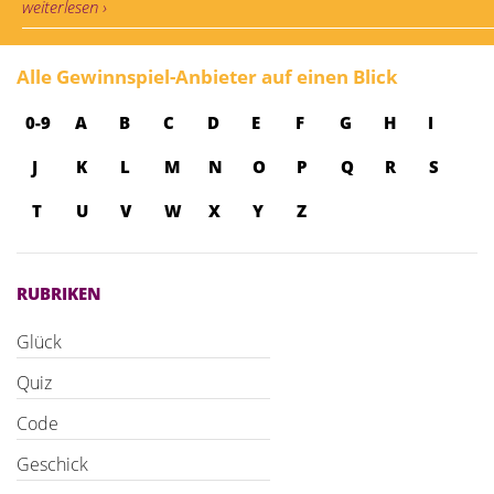
weiterlesen ›
Alle Gewinnspiel-Anbieter auf einen Blick
0-9
A
B
C
D
E
F
G
H
I
J
K
L
M
N
O
P
Q
R
S
T
U
V
W
X
Y
Z
RUBRIKEN
Glück
Quiz
Code
Geschick