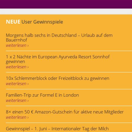
NEUE
User Gewinnspiele
Morgens halb sechs in Deutschland – Urlaub auf dem
Bauernhof
weiterlesen ›
1 x 2 Nächte im European Ayurveda Resort Sonnhof
gewinnen
weiterlesen ›
10x Schlemmerblock oder Freizeitblock zu gewinnen
weiterlesen ›
Familien-Trip zur Formel E in London
weiterlesen ›
8× einen 50 € Amazon-Gutschein für aktive neue Mitglieder
weiterlesen ›
Gewinnspiel – 1. Juni – Internationaler Tag der Milch