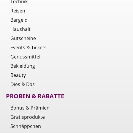
Technik
Reisen
Bargeld
Haushalt
Gutscheine
Events & Tickets
Genussmittel
Bekleidung
Beauty
Dies & Das
PROBEN & RABATTE
Bonus & Prämien
Gratisprodukte
Schnäppchen