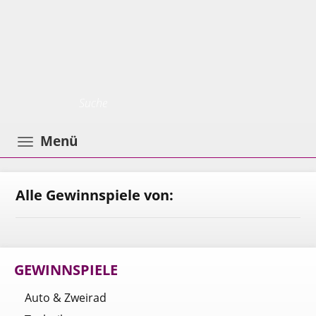
Toggle
Menü
navigation
Alle Gewinnspiele von:
GEWINNSPIELE
Auto & Zweirad