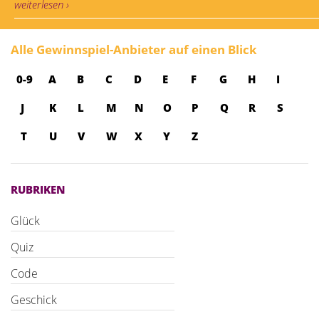
weiterlesen ›
Alle Gewinnspiel-Anbieter auf einen Blick
0-9
A
B
C
D
E
F
G
H
I
J
K
L
M
N
O
P
Q
R
S
T
U
V
W
X
Y
Z
RUBRIKEN
Glück
Quiz
Code
Geschick