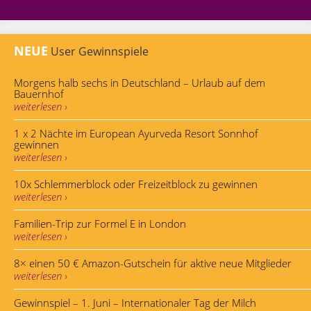
NEUE
User Gewinnspiele
Morgens halb sechs in Deutschland – Urlaub auf dem
Bauernhof
weiterlesen ›
1 x 2 Nächte im European Ayurveda Resort Sonnhof
gewinnen
weiterlesen ›
10x Schlemmerblock oder Freizeitblock zu gewinnen
weiterlesen ›
Familien-Trip zur Formel E in London
weiterlesen ›
8× einen 50 € Amazon-Gutschein für aktive neue Mitglieder
weiterlesen ›
Gewinnspiel – 1. Juni – Internationaler Tag der Milch