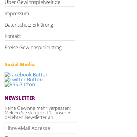
Über Gewinnspielwelt.de
Impressum
Datenschutz Erklärung
Kontakt
Preise Gewinnspieleintrag
Social Media
NEWSLETTER
Keine Gewinne mehr verpassen!
Melden Sie sich jetzt für unseren
beliebten Newsletter an.