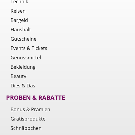
Technik
Reisen
Bargeld
Haushalt
Gutscheine
Events & Tickets
Genussmittel
Bekleidung
Beauty
Dies & Das
PROBEN & RABATTE
Bonus & Prämien
Gratisprodukte
Schnäppchen