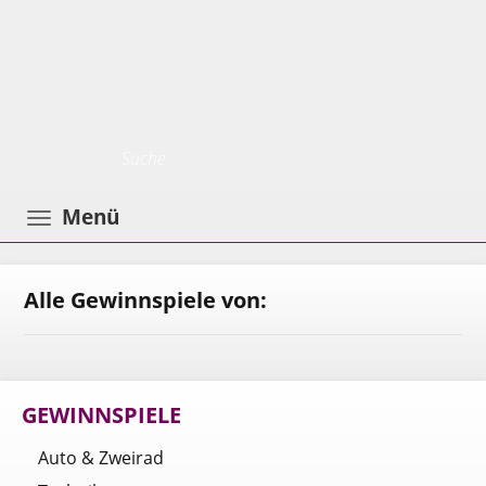
Toggle
Menü
navigation
Alle Gewinnspiele von:
GEWINNSPIELE
Auto & Zweirad