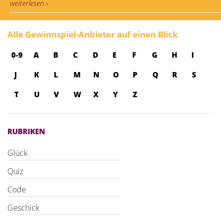
weiterlesen ›
Alle Gewinnspiel-Anbieter auf einen Blick
0-9
A
B
C
D
E
F
G
H
I
J
K
L
M
N
O
P
Q
R
S
T
U
V
W
X
Y
Z
RUBRIKEN
Glück
Quiz
Code
Geschick