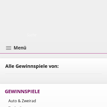
Toggle
Menü
navigation
Alle Gewinnspiele von:
GEWINNSPIELE
Auto & Zweirad