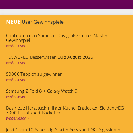
NEUE
User Gewinnspiele
Cool durch den Sommer: Das große Cooler Master
Gewinnspiel
weiterlesen ›
TECWORLD Besserwisser-Quiz August 2026
weiterlesen ›
5000€ Teppich zu gewinnen
weiterlesen ›
Samsung Z Fold 8 + Galaxy Watch 9
weiterlesen ›
Das neue Herzstück in Ihrer Küche: Entdecken Sie den AEG
7000 PizzaExpert Backofen
weiterlesen ›
Jetzt 1 von 10 Sauerteig-Starter Sets von LéKUé gewinnen