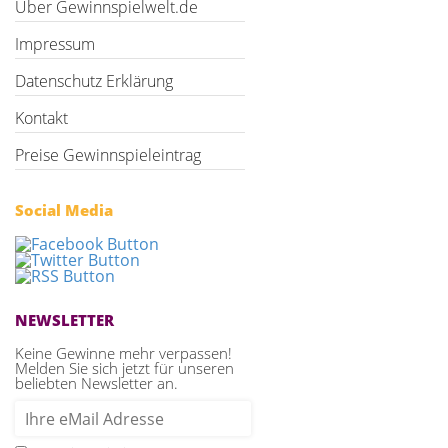
Über Gewinnspielwelt.de
Impressum
Datenschutz Erklärung
Kontakt
Preise Gewinnspieleintrag
Social Media
NEWSLETTER
Keine Gewinne mehr verpassen!
Melden Sie sich jetzt für unseren
beliebten Newsletter an.