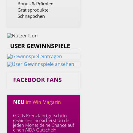
Bonus & Prämien
Gratisprodukte
Schnäppchen
USER GEWINNSPIELE
FACEBOOK FANS
NEU
im Win Magazin
Gratis Kreuzfahrtgutschein
gewinnen: So sicherst du dir
jeden Monat deine Chance auf
einen AIDA Gutschein