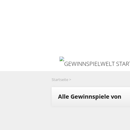
Startseite
>
Alle Gewinnspiele von