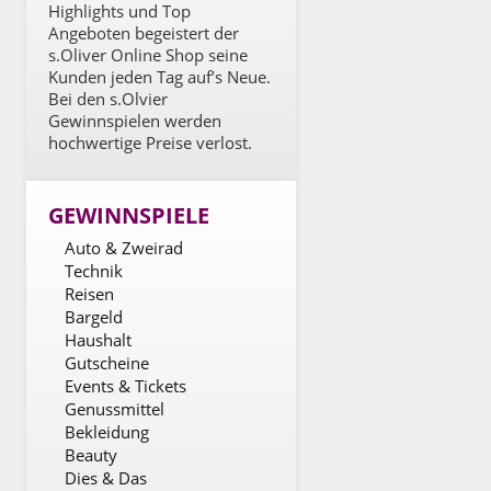
Highlights und Top
Angeboten begeistert der
s.Oliver Online Shop seine
Kunden jeden Tag auf’s Neue.
Bei den s.Olvier
Gewinnspielen werden
hochwertige Preise verlost.
GEWINNSPIELE
Auto & Zweirad
Technik
Reisen
Bargeld
Haushalt
Gutscheine
Events & Tickets
Genussmittel
Bekleidung
Beauty
Dies & Das