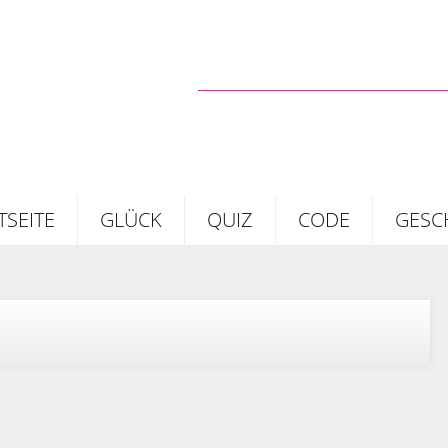
Ich will
GLÜCK
QUIZ
CODE
GESC
WI