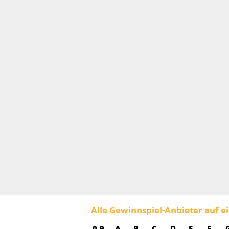
Alle Gewinnspiel-Anbieter auf e
0-9
A
B
C
D
E
F