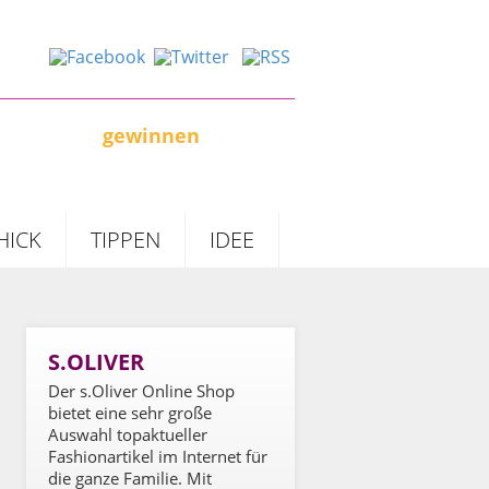
HICK
TIPPEN
IDEE
N MAGAZIN
S.OLIVER
Der s.Oliver Online Shop
bietet eine sehr große
Auswahl topaktueller
Fashionartikel im Internet für
die ganze Familie. Mit