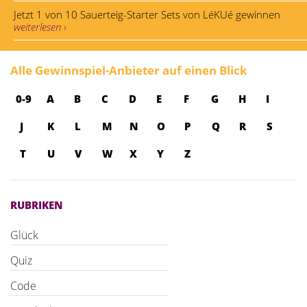
Jetzt 1 von 10 Sauerteig-Starter Sets von LéKUé gewinnen
weiterlesen ›
Alle Gewinnspiel-Anbieter auf einen Blick
0-9
A
B
C
D
E
F
G
H
I
J
K
L
M
N
O
P
Q
R
S
T
U
V
W
X
Y
Z
RUBRIKEN
Glück
Quiz
Code