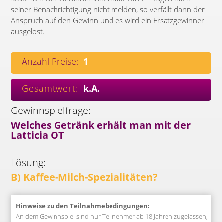
seiner Benachrichtigung nicht melden, so verfällt dann der
Anspruch auf den Gewinn und es wird ein Ersatzgewinner
ausgelost.
Anzahl Preise:
1
Gesamtwert:
k.A.
Gewinnspielfrage:
Welches Getränk erhält man mit der
Latticia OT
Lösung:
B) Kaffee-Milch-Spezialitäten?
Hinweise zu den Teilnahmebedingungen:
An dem Gewinnspiel sind nur Teilnehmer ab 18 Jahren zugelassen,