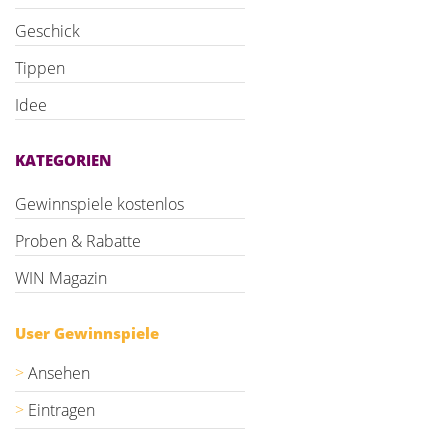
Geschick
Tippen
Idee
KATEGORIEN
Gewinnspiele kostenlos
Proben & Rabatte
WIN Magazin
User Gewinnspiele
Ansehen
Eintragen