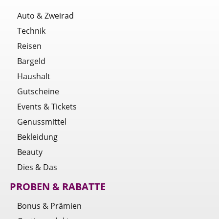
Auto & Zweirad
Technik
Reisen
Bargeld
Haushalt
Gutscheine
Events & Tickets
Genussmittel
Bekleidung
Beauty
Dies & Das
PROBEN & RABATTE
Bonus & Prämien