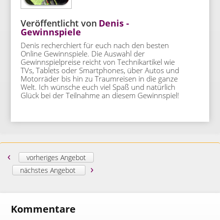
Veröffentlicht von
Denis -
Gewinnspiele
Denis recherchiert für euch nach den besten
Online Gewinnspiele. Die Auswahl der
Gewinnspielpreise reicht von Technikartikel wie
TVs, Tablets oder Smartphones, über Autos und
Motorräder bis hin zu Traumreisen in die ganze
Welt. Ich wünsche euch viel Spaß und natürlich
Glück bei der Teilnahme an diesem Gewinnspiel!
‹
vorheriges Angebot
›
nächstes Angebot
Kommentare