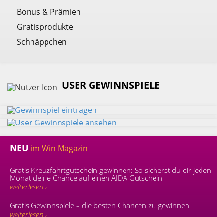
Bonus & Prämien
Gratisprodukte
Schnäppchen
USER GEWINNSPIELE
NEU
im Win Magazin
Gratis Kreuzfahrtgutschein gewinnen: So sicherst du dir jeden
Monat deine Chance auf einen AIDA Gutschein
weiterlesen ›
Gratis Gewinnspiele – die besten Chancen zu gewinnen
weiterlesen ›