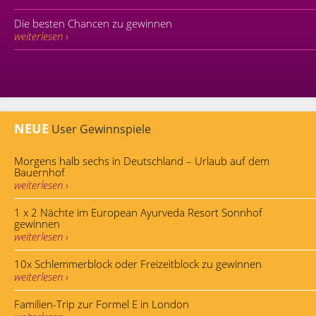
Die besten Chancen zu gewinnen
weiterlesen ›
NEUE
User Gewinnspiele
Morgens halb sechs in Deutschland – Urlaub auf dem
Bauernhof
weiterlesen ›
1 x 2 Nächte im European Ayurveda Resort Sonnhof
gewinnen
weiterlesen ›
10x Schlemmerblock oder Freizeitblock zu gewinnen
weiterlesen ›
Familien-Trip zur Formel E in London