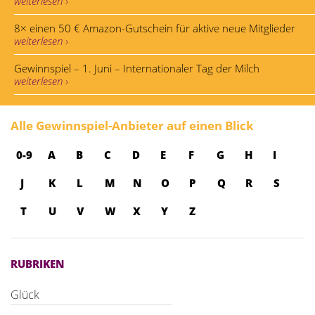
weiterlesen ›
8× einen 50 € Amazon-Gutschein für aktive neue Mitglieder
weiterlesen ›
Gewinnspiel – 1. Juni – Internationaler Tag der Milch
weiterlesen ›
Alle Gewinnspiel-Anbieter auf einen Blick
0-9
A
B
C
D
E
F
G
H
I
J
K
L
M
N
O
P
Q
R
S
T
U
V
W
X
Y
Z
RUBRIKEN
Glück